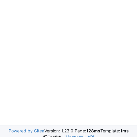
Powered by Gitea
Version: 1.23.0 Page:
128ms
Template:
1ms
Licenses
API